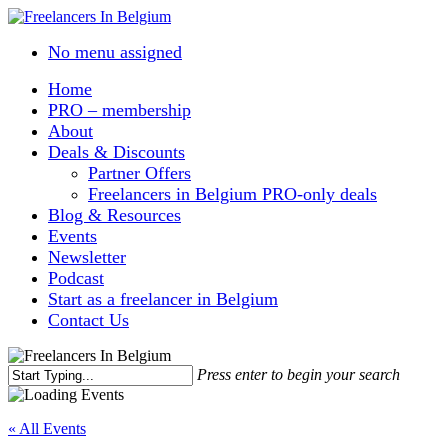
Skip
to
No menu assigned
main
content
Home
PRO – membership
About
Deals & Discounts
Partner Offers
Freelancers in Belgium PRO-only deals
Blog & Resources
Events
Newsletter
Podcast
Start as a freelancer in Belgium
Contact Us
Press enter to begin your search
Close
Search
« All Events