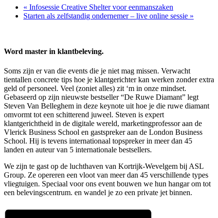
«
Infosessie Creative Shelter voor eenmanszaken
Starten als zelfstandig ondernemer – live online sessie
»
Word master in klantbeleving.
Soms zijn er van die events die je niet mag missen. Verwacht
tientallen concrete tips hoe je klantgerichter kan werken zonder extra
geld of personeel. Veel (zoniet alles) zit ‘m in onze mindset.
Gebaseerd op zijn nieuwste bestseller “De Ruwe Diamant” legt
Steven Van Belleghem in deze keynote uit hoe je die ruwe diamant
omvormt tot een schitterend juweel. Steven is expert
klantgerichtheid in de digitale wereld, marketingprofessor aan de
Vlerick Business School en gastspreker aan de London Business
School. Hij is tevens internationaal topspreker in meer dan 45
landen en auteur van 5 internationale bestsellers.
We zijn te gast op de luchthaven van Kortrijk-Wevelgem bij ASL
Group. Ze opereren een vloot van meer dan 45 verschillende types
vliegtuigen. Speciaal voor ons event bouwen we hun hangar om tot
een belevingscentrum. en wandel je zo een private jet binnen.